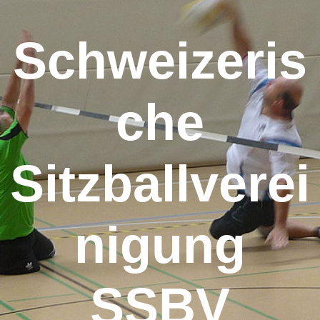
Schweizeris
che
Sitzballverei
nigung
SSBV