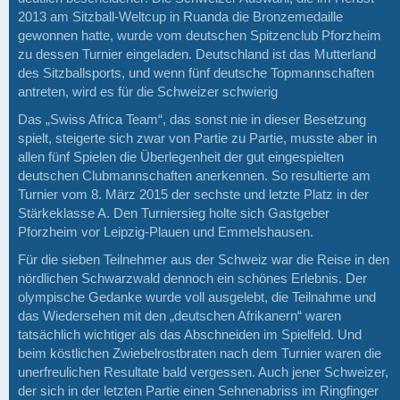
2013 am Sitzball-Weltcup in Ruanda die Bronzemedaille
gewonnen hatte, wurde vom deutschen Spitzenclub Pforzheim
zu dessen Turnier eingeladen. Deutschland ist das Mutterland
des Sitzballsports, und wenn fünf deutsche Topmannschaften
antreten, wird es für die Schweizer schwierig
Das „Swiss Africa Team“, das sonst nie in dieser Besetzung
spielt, steigerte sich zwar von Partie zu Partie, musste aber in
allen fünf Spielen die Überlegenheit der gut eingespielten
deutschen Clubmannschaften anerkennen. So resultierte am
Turnier vom 8. März 2015 der sechste und letzte Platz in der
Stärkeklasse A. Den Turniersieg holte sich Gastgeber
Pforzheim vor Leipzig-Plauen und Emmelshausen.
Für die sieben Teilnehmer aus der Schweiz war die Reise in den
nördlichen Schwarzwald dennoch ein schönes Erlebnis. Der
olympische Gedanke wurde voll ausgelebt, die Teilnahme und
das Wiedersehen mit den „deutschen Afrikanern“ waren
tatsächlich wichtiger als das Abschneiden im Spielfeld. Und
beim köstlichen Zwiebelrostbraten nach dem Turnier waren die
unerfreulichen Resultate bald vergessen. Auch jener Schweizer,
der sich in der letzten Partie einen Sehnenabriss im Ringfinger